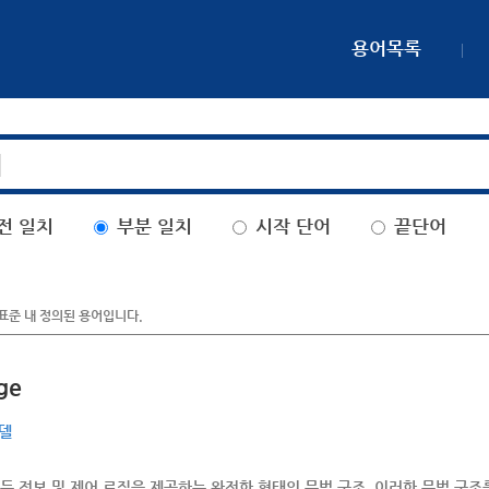
용어목록
전 일치
부분 일치
시작 단어
끝단어
표준 내 정의된 용어입니다.
ge
모델
든 정보 및 제어 로직을 제공하는 완전한 형태의 문법 구조. 이러한 문법 구