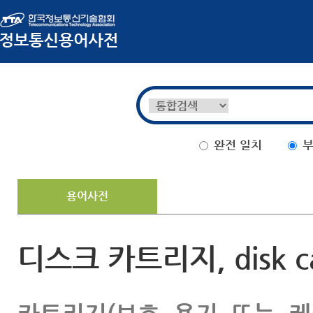
완전 일치
부
용어사전
디스크 카트리지, disk ca