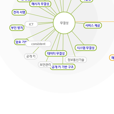
메시지 무결성
전자 서명
무결성
ICT
서비스 제공
부인 방지
암호 기법
consistent
시스템 무결성
데이터 무결성
공개 키
메
정보통신기술
보안관리
공개 키 기반 구조