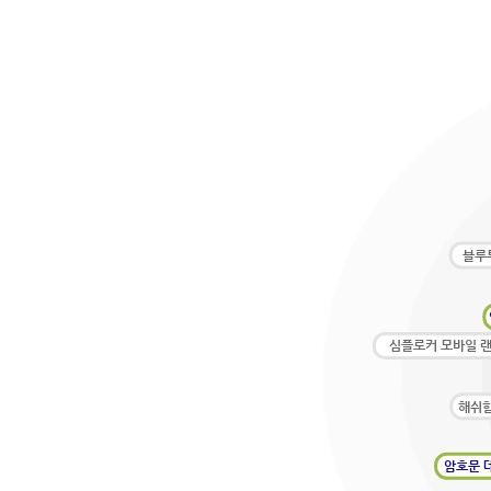
블루
심플로커 모바일 
해쉬
암호문 