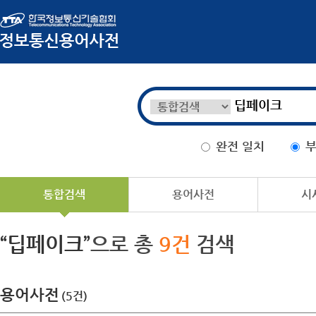
완전 일치
부
통합검색
용어사전
시
“딥페이크”
으로 총
9건
검색
용어사전
(5건)