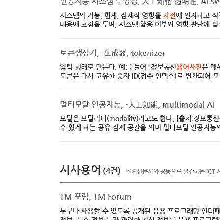
인공지능 시스템 투명성, 人工知能-透明性, AI syste
시스템의 기능, 한계, 잠재적 영향을
사전
에 인지하고 적
내용에 초점을 두며, 시스템 활용 여부와 영향 판단에 필
토큰생성기, -生成器, tokenizer
입력 형태로 만든다. 예를 들어 “정보통신
용어사전
은 매
토큰은 다시 고유한 숫자 ID(정수 인덱스)로 변환되어 모
멀티모달 인공지능, -人工知能, multimodal AI
모달은 모달리티(modality)라고도 한다. [출처:정보통신
수 있게 하는 공유 잠재 공간을 의미 멀티모달 인공지능의 대
시사용어
(4건)
전자신문사와 공동으로 발간하는 ICT 
TM 포럼, TM Forum
누구나 사용할 수 있도록 공개된 응용 프로그래밍 인터페이스
정보, 뉴스 정보 등과 관련한 최신 정보를 응용 프로그램에