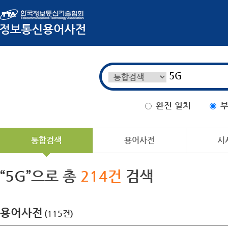
완전 일치
부
통합검색
용어사전
시
“5G”
으로 총
214건
검색
용어사전
(115건)