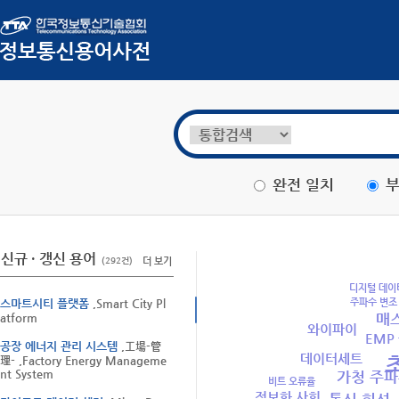
완전 일치
부
신규 · 갱신 용어
(292건)
더 보기
디지털 데이
주파수 변조
스마트시티 플랫폼
,Smart City Pl
매
atform
와이파이
EMP
공장 에너지 관리 시스템
,工場-管
데이터세트
理- ,Factory Energy Manageme
nt System
가청 주
비트 오류율
정보화 사회