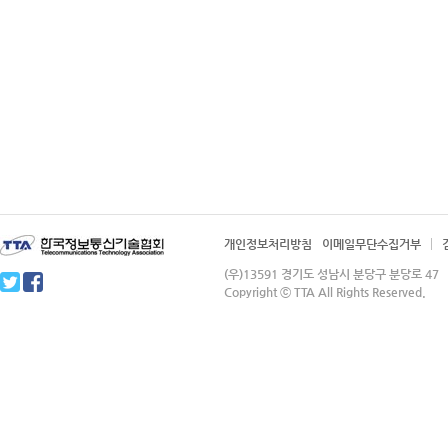
준지도형 기계 학습
,準指導型機械
學習 ,semi-supervised learning
대조 학습
,對照學習 ,contrastive l
earning
사전 훈련 모델
,事前訓鍊- ,pre-tr
ained model, pretrained model
연합 학습
,聯合學習 ,federated le
arning
드롭아웃
,drop-out
데이터세트 특성
,-特性 ,dataset f
개인정보처리방침
이메일무단수집거부
eature
(우)13591 경기도 성남시 분당구 분당로 4
데이터 레이블링
,data labeling
Copyright ⓒ TTA All Rights Reserved.
데이터 이력
,data provenance
데이터 오염
,-汚染 ,data poisoni
ng
데이터 편향
,-偏向 ,data bias
데이터 다양성
,-多樣性 ,data dive