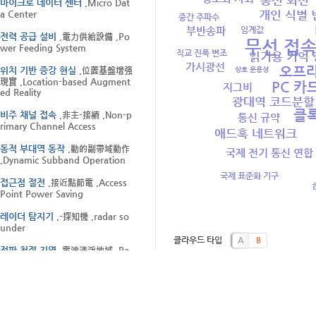
통신 회선
마이크로 데이터 센터
,Micro Dat
개인 식별 
a Center
중간 주파수
부반송파
임계값
전력 공급 설비
,電力供給設備 ,Po
무선 접
wer Feeding System
직교 진폭 변조
읽기용 기억 
가시광선
오프
위치 기반 증강 현실
,位置基盤增强
상호 운용성
現實 ,Location-based Augment
PC 카
지그비
ed Reality
광대역 코드분할
클
비주 채널 접속
,非主-接續 ,Non-p
통신 규약
rimary Channel Access
애드혹 네트워크
동적 부대역 동작
,動的副帶域動作
국제 전기 통신 연합
,Dynamic Subband Operation
국제 표준화 기구
접근점 절전
,接近點節電 ,Access
Point Power Saving
레이더 탐지기
,-探知機 ,radar so
under
클라우드 타입
A
B
전파 청정 지역
,電波淸淨地域 ,Ra
dio Quiet Zone
국제 거대 전파 망원경
,國際巨大電
波望遠鏡 ,Square Kilometre Arra
y