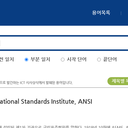
용어목록
전 일치
부분 일치
시작 단어
끝단어
제목별 
로 발간하는 ICT 시사상식에서 발췌된 용어입니다.
al Standards Institute, ANSI
립된 제1차 기관으로 국립표준협회를 말한다. 1918년 10월에 ASME, ASCE