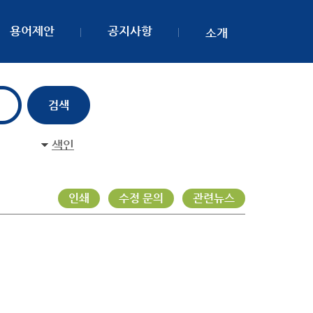
용어제안
공지사항
소개
색인
인쇄
수정 문의
관련뉴스