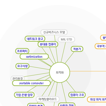
신규비즈니스 모델
블
네트워크 광고
MIL-STD
휴대용 컴퓨터
국부적
적분기
프로퍼티
optimization
요구사항
최적화
관리환경
portable computer
기업 은행 업무
컴퓨터 구조
마케팅클라우드
위성 위치 최
사용자 경험
모바일 환경